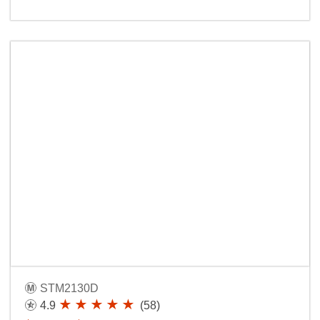
STM2130D
4.9
(58)