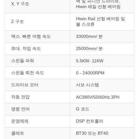
랙 및 피니언 드라이브,
X, Y 구조
Hiwin 레일 선형 베어링
Hiwin Rail 선형 베어링 및
Z 구조
볼 스크류
맥스. 빠른 여행 속도
33000mm/ 분
최대. 작업 속도
25000mm/ 분
스핀들 파워
5.5KW- 11KW
스핀들 회전 속도
0 - 24000RPM
드라이브 모터
서보 시스템
작동 전압
AC380V/50/60Hz,3PH
명령 언어
G 코드
운영체제
DSP 컨트롤러
콜레트
BT30 또는 BT40