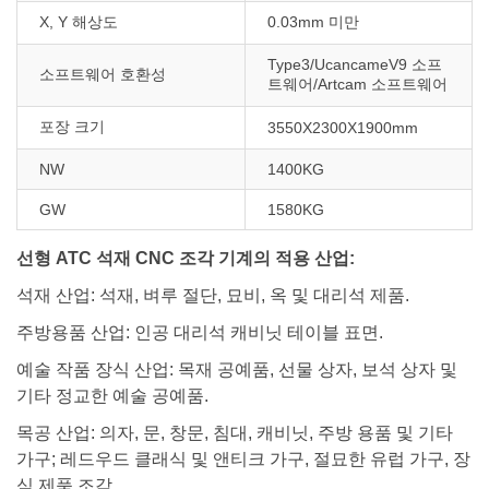
X, Y 해상도
0.03mm 미만
Type3/UcancameV9 소프
소프트웨어 호환성
트웨어/Artcam 소프트웨어
포장 크기
3550X2300X1900mm
NW
1400KG
GW
1580KG
선형 ATC 석재 CNC 조각 기계의 적용 산업:
석재 산업: 석재, 벼루 절단, 묘비, 옥 및 대리석 제품.
주방용품 산업: 인공 대리석 캐비닛 테이블 표면.
예술 작품 장식 산업: 목재 공예품, 선물 상자, 보석 상자 및
기타 정교한 예술 공예품.
목공 산업: 의자, 문, 창문, 침대, 캐비닛, 주방 용품 및 기타
가구; 레드우드 클래식 및 앤티크 가구, 절묘한 유럽 가구, 장
식 제품 조각.