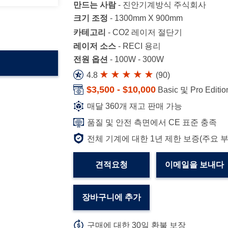
만드는 사람
-
진안기계방식 주식회사
크기 조정
-
1300mm X 900mm
카테고리
-
CO2 레이저 절단기
레이저 소스
-
RECI 용리
전원 옵션
-
100W - 300W
4.8
(
90
)
$3,500 - $10,000
Basic 및 Pro Editi
매달 360개 재고 판매 가능
품질 및 안전 측면에서 CE 표준 충족
전체 기계에 대한 1년 제한 보증(주요 
견적요청
이메일을 보내다
장바구니에 추가
구매에 대한 30일 환불 보장